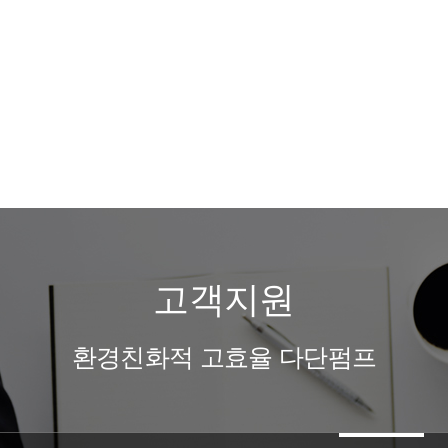
고객지원
환경친화적 고효율 다단펌프