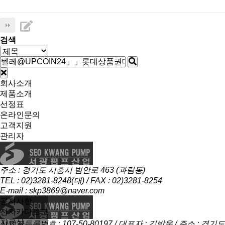
검색
회사소개
제품소개
선정표
온라인문의
고객지원
관리자
주소 : 경기도 시흥시 범안로 463 (과림동)
TEL : 02)3281-8248(대) / FAX : 02)3281-8254
E-mail : skp3869@naver.com
공지사항
전자카다로그
자료실
사업자등록번호 : 107-50-80197 / 대표자 : 김방욱 / 주소 : 경