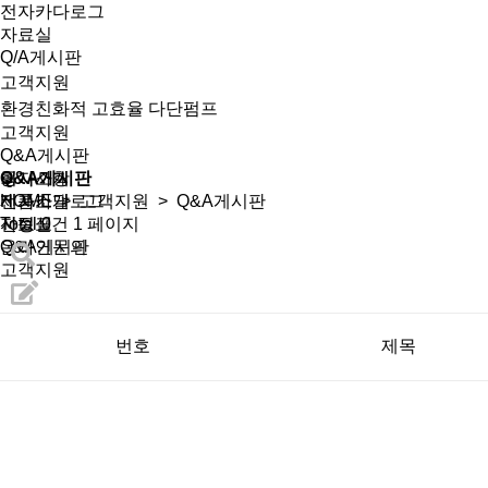
전자카다로그
자료실
Q/A게시판
고객지원
환경친화적 고효율 다단펌프
고객지원
Q&A게시판
회사소개
공지사항
Q&A게시판
제품소개
전자카달로그
HOME
>
고객지원
> Q&A게시판
선정표
자료실
Total 0건
1 페이지
온라인문의
Q&A게시판
고객지원
번호
제목