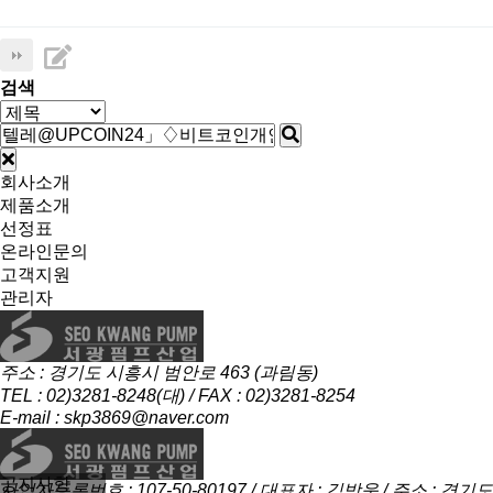
검색
회사소개
제품소개
선정표
온라인문의
고객지원
관리자
주소 : 경기도 시흥시 범안로 463 (과림동)
TEL : 02)3281-8248(대) / FAX : 02)3281-8254
E-mail : skp3869@naver.com
공지사항
사업자등록번호 : 107-50-80197 / 대표자 : 김방욱 / 주소 : 경기도