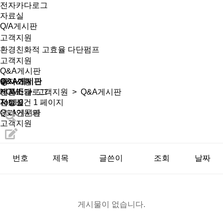
전자카다로그
자료실
Q/A게시판
고객지원
환경친화적 고효율 다단펌프
고객지원
Q&A게시판
회사소개
공지사항
Q&A게시판
제품소개
전자카달로그
HOME
>
고객지원
> Q&A게시판
선정표
자료실
Total 0건
1 페이지
온라인문의
Q&A게시판
고객지원
번호
제목
글쓴이
조회
날짜
게시물이 없습니다.