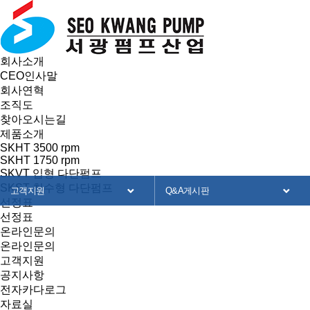
회사소개
CEO인사말
회사연혁
조직도
찾아오시는길
제품소개
SKHT 3500 rpm
SKHT 1750 rpm
SKVT 입형 다단펌프
SKST 침수형 다단펌프
고객지원
Q&A게시판
선정표
선정표
회사소개
공지사항
온라인문의
온라인문의
제품소개
전자카달로그
고객지원
공지사항
선정표
자료실
전자카다로그
자료실