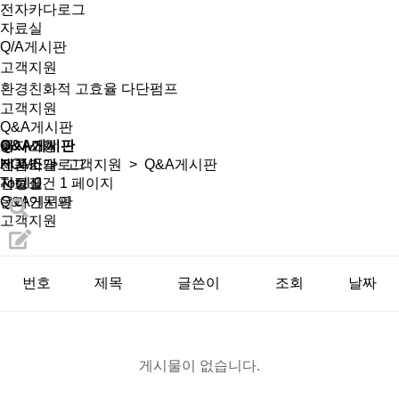
전자카다로그
자료실
Q/A게시판
고객지원
환경친화적 고효율 다단펌프
고객지원
Q&A게시판
회사소개
공지사항
Q&A게시판
제품소개
전자카달로그
HOME
>
고객지원
> Q&A게시판
선정표
자료실
Total 0건
1 페이지
온라인문의
Q&A게시판
고객지원
번호
제목
글쓴이
조회
날짜
게시물이 없습니다.