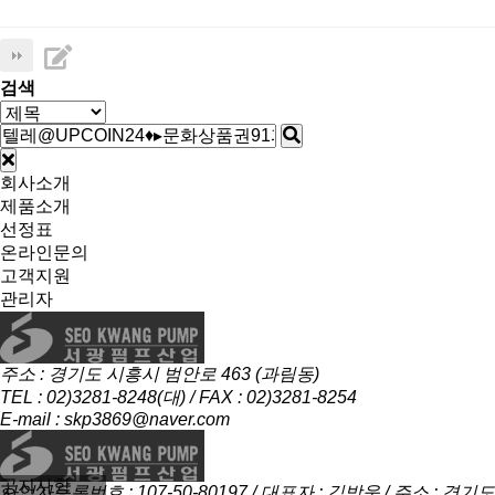
검색
회사소개
제품소개
선정표
온라인문의
고객지원
관리자
주소 : 경기도 시흥시 범안로 463 (과림동)
TEL : 02)3281-8248(대) / FAX : 02)3281-8254
E-mail : skp3869@naver.com
공지사항
사업자등록번호 : 107-50-80197 / 대표자 : 김방욱 / 주소 : 경기도