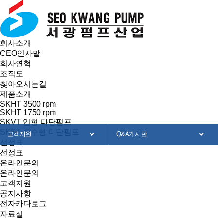
회사소개
CEO인사말
회사연혁
조직도
찾아오시는길
제품소개
SKHT 3500 rpm
SKHT 1750 rpm
SKVT 입형 다단펌프
SKST 침수형 다단펌프
고객지원
Q&A게시판
선정표
선정표
회사소개
공지사항
온라인문의
온라인문의
제품소개
전자카달로그
고객지원
공지사항
선정표
자료실
전자카다로그
자료실