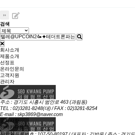
검색
회사소개
제품소개
선정표
온라인문의
고객지원
관리자
주소 : 경기도 시흥시 범안로 463 (과림동)
TEL : 02)3281-8248(대) / FAX : 02)3281-8254
E-mail : skp3869@naver.com
공지사항
전자카다로그
자료실
사업자등록번호 : 107-50-80197 / 대표자 : 김방욱 / 주소 : 경