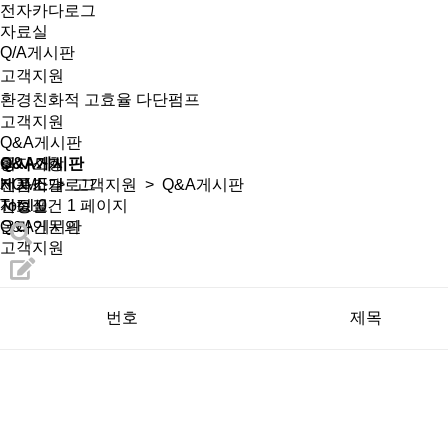
전자카다로그
자료실
Q/A게시판
고객지원
환경친화적 고효율 다단펌프
고객지원
Q&A게시판
회사소개
공지사항
Q&A게시판
제품소개
전자카달로그
HOME
>
고객지원
> Q&A게시판
선정표
자료실
Total 0건
1 페이지
온라인문의
Q&A게시판
고객지원
번호
제목