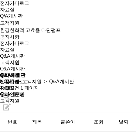
전자카다로그
자료실
Q/A게시판
고객지원
환경친화적 고효율 다단펌프
공지사항
전자카다로그
자료실
Q&A게시판
고객지원
Q&A게시판
회사소개
공지사항
Q&A게시판
제품소개
전자카달로그
HOME
>
고객지원
> Q&A게시판
선정표
자료실
Total 0건
1 페이지
온라인문의
Q&A게시판
고객지원
번호
제목
글쓴이
조회
날짜