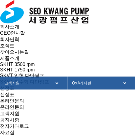
회사소개
CEO인사말
회사연혁
조직도
찾아오시는길
제품소개
SKHT 3500 rpm
SKHT 1750 rpm
SKVT 입형 다단펌프
SKST 침수형 다단펌프
고객지원
Q&A게시판
선정표
선정표
회사소개
공지사항
온라인문의
온라인문의
제품소개
전자카달로그
고객지원
공지사항
선정표
자료실
전자카다로그
자료실