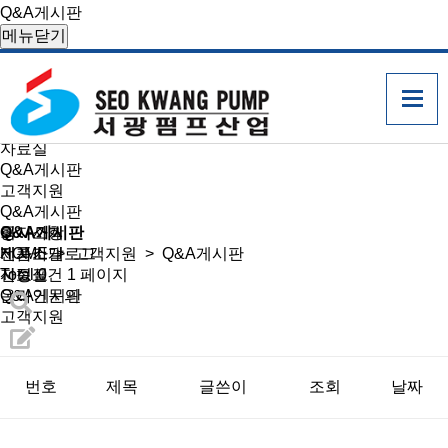
Q&A게시판
메뉴닫기
고객지원
환경친화적 고효율 다단펌프
공지사항
전자카다로그
자료실
Q&A게시판
고객지원
Q&A게시판
회사소개
공지사항
Q&A게시판
제품소개
전자카달로그
HOME
>
고객지원
> Q&A게시판
선정표
자료실
Total 0건
1 페이지
온라인문의
Q&A게시판
고객지원
번호
제목
글쓴이
조회
날짜