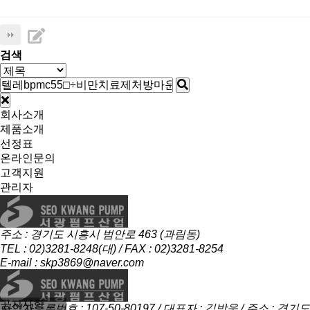
검색
회사소개
제품소개
선정표
온라인문의
고객지원
관리자
주소 : 경기도 시흥시 범안로 463 (과림동)
TEL : 02)3281-8248(대) / FAX : 02)3281-8254
E-mail : skp3869@naver.com
공지사항
사업자등록번호 : 107-50-80197 / 대표자 : 김방욱 / 주소 : 경기도