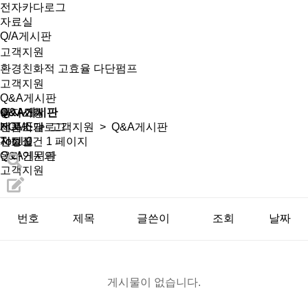
전자카다로그
자료실
Q/A게시판
고객지원
환경친화적 고효율 다단펌프
고객지원
Q&A게시판
회사소개
공지사항
Q&A게시판
제품소개
전자카달로그
HOME
>
고객지원
> Q&A게시판
선정표
자료실
Total 0건
1 페이지
온라인문의
Q&A게시판
고객지원
번호
제목
글쓴이
조회
날짜
게시물이 없습니다.