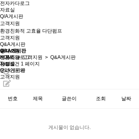
전자카다로그
자료실
Q/A게시판
고객지원
환경친화적 고효율 다단펌프
고객지원
Q&A게시판
회사소개
공지사항
Q&A게시판
제품소개
전자카달로그
HOME
>
고객지원
> Q&A게시판
선정표
자료실
Total 0건
1 페이지
온라인문의
Q&A게시판
고객지원
번호
제목
글쓴이
조회
날짜
게시물이 없습니다.