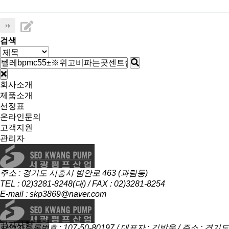
검색
회사소개
제품소개
선정표
온라인문의
고객지원
관리자
주소 : 경기도 시흥시 범안로 463 (과림동)
TEL : 02)3281-8248(대) / FAX : 02)3281-8254
E-mail : skp3869@naver.com
공지사항
사업자등록번호 : 107-50-80197 / 대표자 : 김방욱 / 주소 : 경기도